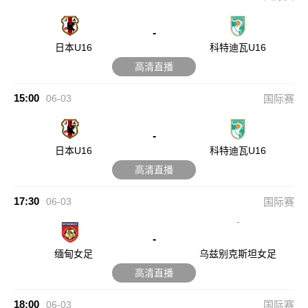
-
日本U16
科特迪瓦U16
高清直播
15:00
06-03
国际赛
-
日本U16
科特迪瓦U16
高清直播
17:30
06-03
国际赛
-
缅甸女足
乌兹别克斯坦女足
高清直播
18:00
06-03
国际赛