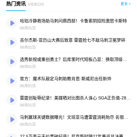
热门资讯
VIDEOS
更多 +
哈珀冷静救场助马刺问鼎西部！卡鲁索阴招险激怒卡斯特
06月01日
吉尔杰斯-亚历山大赛后致意 雷霆抢七不敌马刺卫冕梦碎
06月01日
选秀新规或重创勇士？后库里时代短板凸显：换取顶级球星难度陡增
06月01日
官方：魔术队敲定马刺助教肖恩·斯威尼出任新帅
06月01日
雷霆创耻辱纪录！美媒晒对比图杀人诛心 SGA正负值-28面如死灰
06月01日
马刺赢球关键数据曝光！文班亚马遭雷霆消耗殆尽 名宿直言：他已力竭
06月01日
27.5万美元天价票破纪录！尼克斯时隔27年重返总决赛 场边席身价曝光