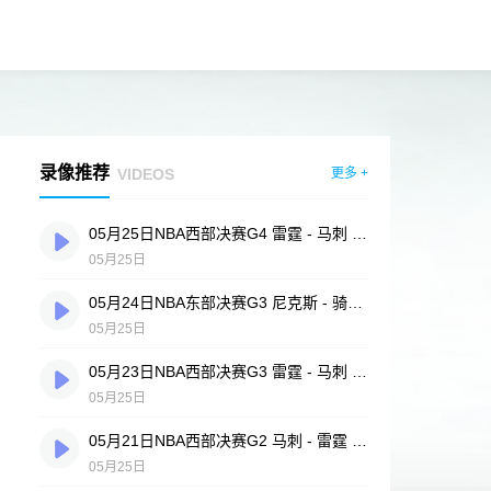
录像推荐
VIDEOS
更多 +
05月25日NBA西部决赛G4 雷霆 - 马刺 全场录像
05月25日
05月24日NBA东部决赛G3 尼克斯 - 骑士 全场录像
05月25日
05月23日NBA西部决赛G3 雷霆 - 马刺 全场录像
05月25日
05月21日NBA西部决赛G2 马刺 - 雷霆 全场录像
05月25日