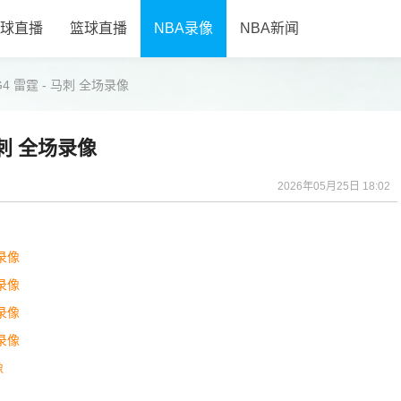
球直播
篮球直播
NBA录像
NBA新闻
4 雷霆 - 马刺 全场录像
马刺 全场录像
2026年05月25日 18:02
 录像
 录像
 录像
 录像
像