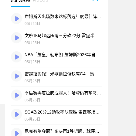
詹姆斯因出场数未达标落选年度最佳阵容 连续21年入选纪录终结
05月25日
文班亚马超远压哨三分砍22分 雷霆半场进攻断电惨烈
05月25日
NBA「詹皇」勒布朗·詹姆斯2026年自由市场花落谁家？ 外媒爆料六支潜在新东家
05月25日
雷霆拉警報！米歇爾拉傷缺席G4 馬刺雙槍帶傷堅守誓平戰局
05月25日
季后赛再度拉胯成罪人！哈登仍有望签下5600万美元大合同 美媒：骑士只能认命
05月25日
SGA砍26分12助攻率队取胜 雷霆客场大胜马刺夺西决赛点
05月25日
尼克有望夺冠？东决再1胜听牌、球评却泼冷水 骑士做好2点可翻盘