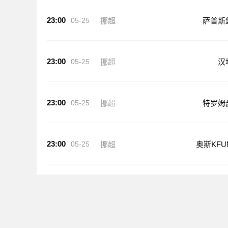
23:00
05-25
挪超
萨普斯
23:00
05-25
挪超
汉
23:00
05-25
挪超
特罗姆
23:00
05-25
挪超
奥斯KFU