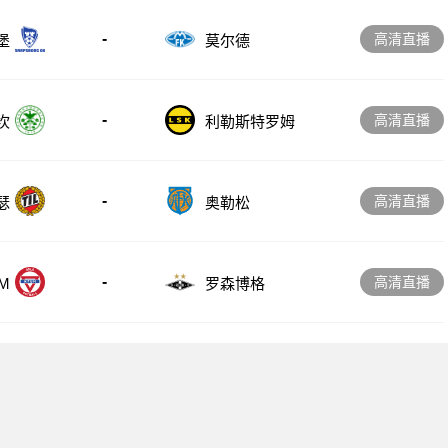
-
高清直播
堡
莫尔德
-
高清直播
坎
利勒斯特罗姆
-
高清直播
瑟
奥勒松
-
高清直播
M
罗森博格