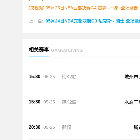
[央视频] 05月25日NBA西部决赛G4 雷霆 - 马刺 全场录像
上一篇:
05月24日NBA东部决赛G3 尼克斯 - 骑士 全场录
相关赛事
GAMES LIVING
15:30
05-25
韩K2联
坡州市
15:30
05-25
韩K2联
水原三
20:30
05-25
挪超
斯