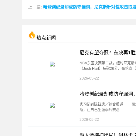
上一篇:
哈登创纪录却成防守漏洞，尼克斯针对性攻击取
热点新闻
尼克有望夺冠？东决再1胜
NBA东区决赛第二战，纽约尼克斯
（Josh Hart）狂砍26分、布伦森（J
2026-05-22
哈登创纪录却成防守漏洞
实习记者陈钰唐／综合报道 骑士球星
断，让自己生涯季后赛总
2026-05-22
湖人遭横扫出局！佩林卡