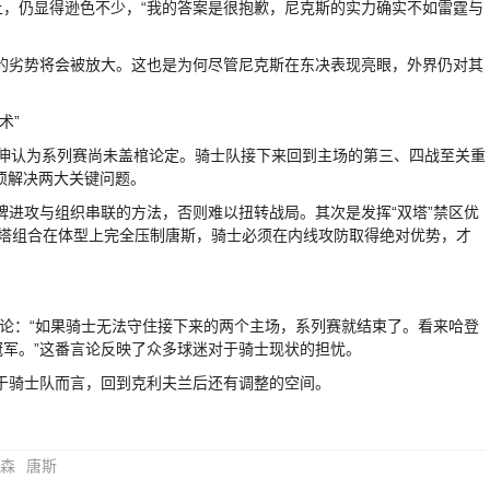
力上，仍显得逊色不少，“我的答案是很抱歉，尼克斯的实力确实不如雷霆与
劣势将会被放大。这也是为何尽管尼克斯在东决表现亮眼，外界仍对其
术”
伸认为系列赛尚未盖棺论定。骑士队接下来回到主场的第三、四战至关重
）必须解决两大关键问题。
攻与组织串联的方法，否则难以扭转战局。其次是发挥“双塔”禁区优
llen）的双塔组合在体型上完全压制唐斯，骑士必须在内线攻防取得绝对优势，才
评论：“如果骑士无法守住接下来的两个主场，系列赛就结束了。看来哈登
赢得冠军。”这番言论反映了众多球迷对于骑士现状的担忧。
骑士队而言，回到克利夫兰后还有调整的空间。
森
唐斯