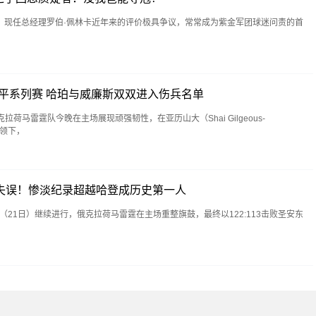
、现任总经理罗伯·佩林卡近年来的评价极具争议，常常成为紫金军团球迷问责的首
扳平系列赛 哈珀与威廉斯双双进入伤兵名单
荷马雷霆队今晚在主场展现顽强韧性，在亚历山大（Shai Gilgeous-
带领下，
0失误！惨淡纪录超越哈登成历史第一人
日（21日）继续进行，俄克拉荷马雷霆在主场重整旗鼓，最终以122:113击败圣安东