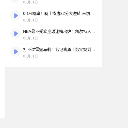
01月01日
0.1%概率！骑士惨遭22分大逆转 米切尔直言“不可接受”
01月01日
NBA最不受欢迎球迷榜出炉！凯尔特人高票当选 百名球员匿名投票揭晓
01月01日
打不过雷霆马刺！名记劝勇士务实规划 指明库里夺冠最后希望
01月01日