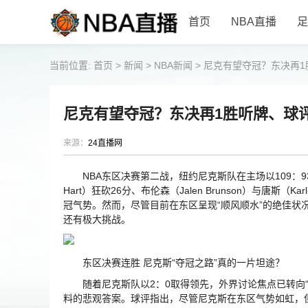
首页
NBA直播
足
当前位置:
首页
>
新闻
>
NBA新闻
>
尼克有望夺冠？东决再1
尼克有望夺冠？东决再1胜听牌、球评
来源：
24直播网
NBA东区决赛第二战，纽约尼克斯队在主场以109：93
Hart）狂砍26分、布伦森（Jalen Brunson）与唐斯（
冠气势。然而，尽管目前在东区呈现“顺风顺水”的绝佳状
还有极大挑战。
东区决赛连胜 尼克斯“夺冠之路”真的一片坦途？
随着尼克斯队以2：0取得领先，外界讨论焦点已转向“
料的悲观答案。球评指出，尽管尼克斯在东区气势如虹，但