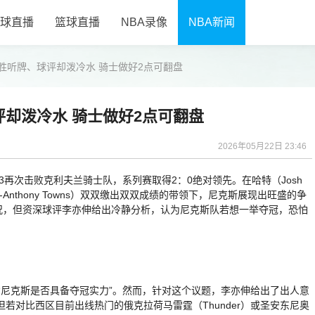
球直播
篮球直播
NBA录像
NBA新闻
胜听牌、球评却泼冷水 骑士做好2点可翻盘
却泼冷水 骑士做好2点可翻盘
2026年05月22日 23:46
再次击败克利夫兰骑士队，系列赛取得2：0绝对领先。在哈特（Josh
Karl-Anthony Towns）双双缴出双双成绩的带领下，尼克斯展现出旺盛的争
况，但资深球评李亦伸给出冷静分析，认为尼克斯队若想一举夺冠，恐怕
尼克斯是否具备夺冠实力”。然而，针对这个议题，李亦伸给出了出人意
若对比西区目前出线热门的俄克拉荷马雷霆（Thunder）或圣安东尼奥