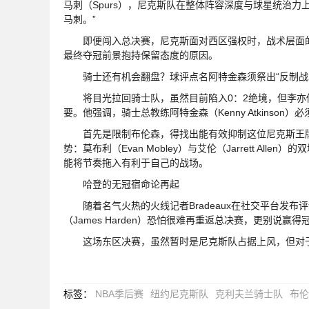
马刺（Spurs），尼克斯队在整体阵容深度与球星统治
马刺。”
即便闯入总决赛，尼克斯面对西区强权时，战术层面的
最终夺冠前景抱持保留态度的原因。
骑士还有机会翻盘？球评点名阿特金森须祭出“反制战
将目光拉回骑士队，虽然目前陷入0：2绝境，但李亦
要。他强调，骑士总教练阿特金森（Kenny Atkinson
首先是限制布伦森，得找出能有效抑制这位尼克斯王牌进
势：莫布利（Evan Mobley）与艾伦（Jarrett A
能将节奏拖入有利于自己的战场。
哈登的无冠宿命论再起
随着名气火热的火线记者Bradeaux在社交平台发布
（James Harden）恐怕很难再重返总决赛，更别说
这场东区决赛，虽然暂时是尼克斯队占据上风，但对于
标签
：
NBA季后赛
纽约尼克斯队
克利夫兰骑士队
布伦