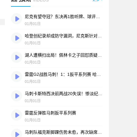
尼克有望夺冠？东决再1胜听牌、球评却泼冷水 骑士做好2点可翻盘
01月01日
哈登创纪录却成防守漏洞，尼克斯针对性攻击取胜
01月01日
湖人遭横扫出局！佩林卡之子回怼质疑者：没我爸能夺冠？
01月01日
雷霆G2战胜马刺！1：1扳平系列赛 哈珀与威廉斯双双进入伤兵名单
01月01日
马刺卡斯特西决前两战20失误！惨淡纪录超越哈登成历史第一人
01月01日
雷霆反弹胜马刺扳平系列赛
01月01日
马刺队福克斯脚踝伤势未愈，再次缺席对阵雷霆第二战