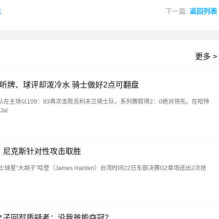
胜
下一篇:
返回列表
更多 >
听牌、球评却泼冷水 骑士做好2点可翻盘
队在主场以109：93再次击败克利夫兰骑士队，系列赛取得2：0绝对领先。在哈特
al
，尼克斯针对性攻击取胜
“大胡子”哈登（James Harden）台湾时间22日东部决赛G2单场送出2次抢
之子回怼质疑者：没我爸能夺冠？