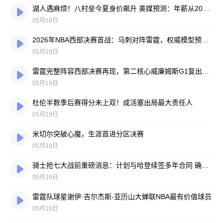
湖人遇麻烦！八村垒今夏身价飙升 美媒预测：年薪从2000万美元起跳
05月19日
2026年NBA西部决赛首战：马刺对阵雷霆，权威模型预测与投注分析
05月19日
雷霆完整阵容西部决赛再现，第二核心威廉姆斯G1复出战马刺
05月19日
杜伦半数季后赛得分未上双！成活塞出局最大责任人
05月19日
米切尔突破心魔，生涯首进分区决赛
05月19日
骑士抢七大战前重磅消息：计划与哈登续签多年合同 确认承担天价奢侈税
05月19日
雷霆队球星谢伊·吉尔杰斯-亚历山大蝉联NBA最有价值球员
05月19日