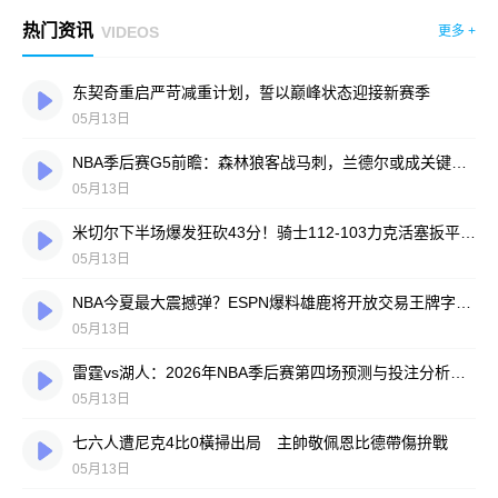
热门资讯
VIDEOS
更多 +
东契奇重启严苛减重计划，誓以巅峰状态迎接新赛季
05月13日
NBA季后赛G5前瞻：森林狼客战马刺，兰德尔或成关键先生
05月13日
米切尔下半场爆发狂砍43分！骑士112-103力克活塞扳平系列赛
05月13日
NBA今夏最大震撼弹？ESPN爆料雄鹿将开放交易王牌字母哥
05月13日
雷霆vs湖人：2026年NBA季后赛第四场预测与投注分析，模型力荐总分盘大分
05月13日
七六人遭尼克4比0橫掃出局 主帥敬佩恩比德帶傷拚戰
05月13日