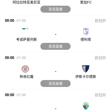
阿拉拉特亚美尼亚
里加FC
高清直播
00:00
07-08
欧冠杯
-
考诺萨基列斯
德利塔
高清直播
00:00
07-08
欧冠杯
-
林肯红魔
伊斯卡尔德斯
高清直播
00:00
07-08
欧冠杯
-