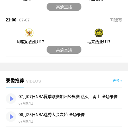
高清直播
21:00
07-07
国际赛
-
印度尼西亚U17
马来西亚U17
高清直播
录像推荐
VIDEOS
更多 +
07月07日NBA夏季联赛加州经典赛 热火 - 勇士 全场录像
07月07日
06月25日NBA选秀大会次轮 全场录像
07月07日