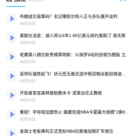
布朗成交易筹码？名记曝凯尔特人正与多队展开谈判
06月25日
美联社消息：湖人将以4年1.85亿美元续约奥斯汀·里夫斯
06月25日
老鹰第八顺位新秀佛莱明斯：以保罗&哈利伯顿为模板 立志成为全能控卫
06月25日
巫师队强势起飞！状元签无悬念选中杨百翰全能前锋迪班萨
06月25日
开拓者官宣森林狼助教米卡·诺里出任主教练
06月25日
重磅！字母哥加盟热火 雄鹿完成NBA今夏最大规模"2换9"世纪交易
06月25日
金骑士老板弗利正式竞标NBA拉斯维加斯扩军席位