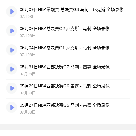
06月09日NBA常规赛 总决赛G3 马刺 - 尼克斯 全场录像
07月08日
06月06日NBA总决赛G2 尼克斯 - 马刺 全场录像
07月08日
06月04日NBA总决赛G1 尼克斯 - 马刺 全场录像
07月08日
05月31日NBA西部决赛G7 马刺 - 雷霆 全场录像
07月08日
05月29日NBA西部决赛G6 雷霆 - 马刺 全场录像
07月08日
05月27日NBA西部决赛G5 马刺 - 雷霆 全场录像
07月08日