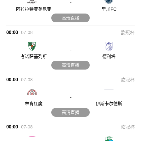
-
阿拉拉特亚美尼亚
里加FC
高清直播
00:00
07-08
欧冠杯
-
考诺萨基列斯
德利塔
高清直播
00:00
07-08
欧冠杯
-
林肯红魔
伊斯卡尔德斯
高清直播
00:00
07-08
欧冠杯