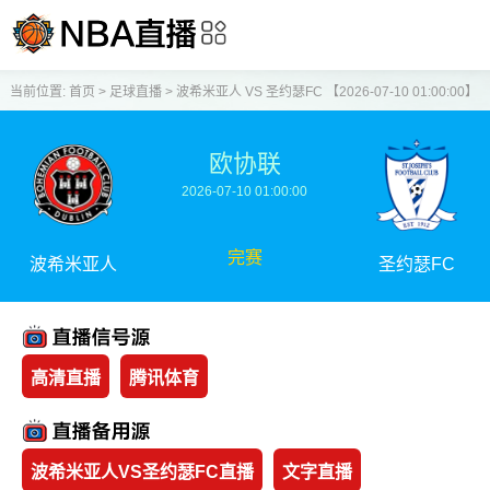
当前位置:
首页
>
足球直播
>
波希米亚人 VS 圣约瑟FC 【2026-07-10 01:00:00】
欧协联
2026-07-10 01:00:00
完赛
波希米亚人
圣约瑟FC
高清直播
腾讯体育
波希米亚人VS圣约瑟FC直播
文字直播