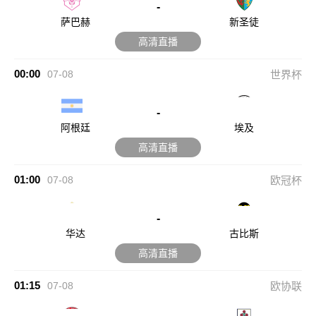
-
萨巴赫
新圣徒
高清直播
00:00
07-08
世界杯
-
阿根廷
埃及
高清直播
01:00
07-08
欧冠杯
-
华达
古比斯
高清直播
01:15
07-08
欧协联