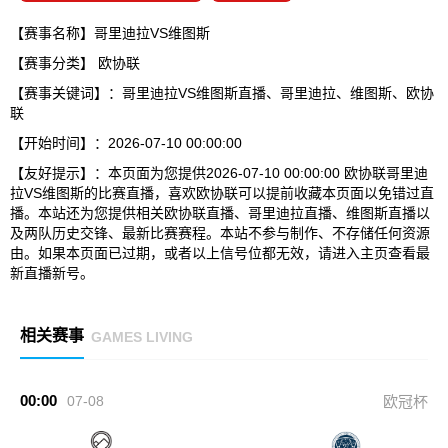
【赛事名称】哥里迪拉VS维图斯
【赛事分类】
欧协联
【赛事关键词】：哥里迪拉VS维图斯直播、哥里迪拉、维图斯、欧协
联
【开始时间】：2026-07-10 00:00:00
【友好提示】：本页面为您提供2026-07-10 00:00:00 欧协联哥里迪
拉VS维图斯的比赛直播，喜欢欧协联可以提前收藏本页面以免错过直
播。本站还为您提供相关欧协联直播、哥里迪拉直播、维图斯直播以
及两队历史交锋、最新比赛赛程。本站不参与制作、不存储任何资源
由。如果本页面已过期，或者以上信号位都无效，请进入主页查看最
新直播新号。
相关赛事
GAMES LIVING
00:00
07-08
欧冠杯