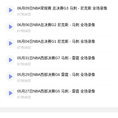
06月09日NBA常规赛 总决赛G3 马刺 - 尼克斯 全场录像
07月08日
06月06日NBA总决赛G2 尼克斯 - 马刺 全场录像
07月08日
06月04日NBA总决赛G1 尼克斯 - 马刺 全场录像
07月08日
05月31日NBA西部决赛G7 马刺 - 雷霆 全场录像
07月08日
05月29日NBA西部决赛G6 雷霆 - 马刺 全场录像
07月08日
05月27日NBA西部决赛G5 马刺 - 雷霆 全场录像
07月08日