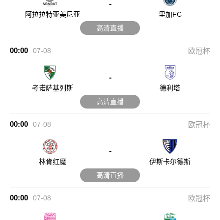
-
阿拉拉特亚美尼亚
里加FC
高清直播
00:00
07-08
欧冠杯
-
考诺萨基列斯
德利塔
高清直播
00:00
07-08
欧冠杯
-
林肯红魔
伊斯卡尔德斯
高清直播
00:00
07-08
欧冠杯