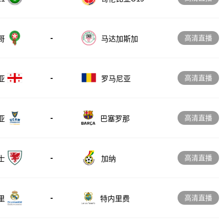
-
高清直播
哥
马达加斯加
-
高清直播
亚
罗马尼亚
-
高清直播
亚
巴塞罗那
-
高清直播
士
加纳
-
高清直播
里
特内里费