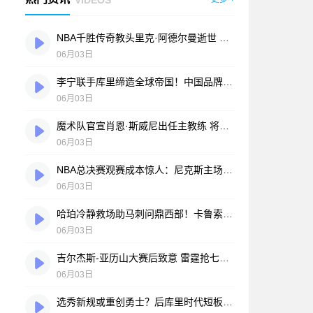
NBA千胜传奇教头里克·阿德尔曼逝世 享年79岁
06月03日
李宁联手库里缔造全球帝国！中国品牌20年NBA猎星全纪录
06月03日
魔术队官宣肖恩·斯威尼出任主教练 将随马刺队完成总决赛征程
06月03日
NBA总决赛观赛成本惊人：尼克斯主场最贵门票超30万美元，折合人民币940万元
06月03日
哈珀冷静救场助马刺问鼎西部！卡鲁索阴招险激怒卡斯特
06月03日
吉尔杰斯-亚历山大赛后致意 雷霆抢七不敌马刺卫冕梦碎
06月03日
选秀新规或重创勇士？后库里时代短板凸显：换取顶级球星难度陡增