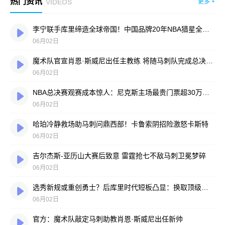
热门资讯
VIDEOS
更多 +
李宁联手库里缔造全球帝国！中国品牌20年NBA猎星全纪录
06月02日
魔术队官宣肖恩·斯威尼出任主教练 将随马刺队完成总决赛征程
06月02日
NBA总决赛观赛成本惊人：尼克斯主场最贵门票超30万美元，折合人民币940万元
06月02日
哈珀冷静救场助马刺问鼎西部！卡鲁索阴招险激怒卡斯特
06月02日
吉尔杰斯-亚历山大赛后致意 雷霆抢七不敌马刺卫冕梦碎
06月02日
选秀新规或重创勇士？后库里时代短板凸显：换取顶级球星难度陡增
06月02日
官方：魔术队敲定马刺助教肖恩·斯威尼出任新帅