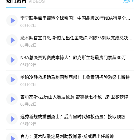
热门资讯
VIDEOS
更多 +
李宁联手库里缔造全球帝国！中国品牌20年NBA猎星全纪录
06月02日
魔术队官宣肖恩·斯威尼出任主教练 将随马刺队完成总决赛征程
06月02日
NBA总决赛观赛成本惊人：尼克斯主场最贵门票超30万美元，折合人民币940万元
06月02日
哈珀冷静救场助马刺问鼎西部！卡鲁索阴招险激怒卡斯特
06月02日
吉尔杰斯-亚历山大赛后致意 雷霆抢七不敌马刺卫冕梦碎
06月02日
选秀新规或重创勇士？后库里时代短板凸显：换取顶级球星难度陡增
06月02日
官方：魔术队敲定马刺助教肖恩·斯威尼出任新帅