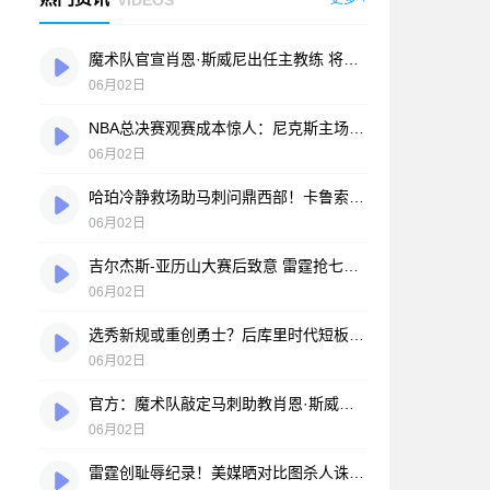
魔术队官宣肖恩·斯威尼出任主教练 将随马刺队完成总决赛征程
06月02日
NBA总决赛观赛成本惊人：尼克斯主场最贵门票超30万美元，折合人民币940万元
06月02日
哈珀冷静救场助马刺问鼎西部！卡鲁索阴招险激怒卡斯特
06月02日
吉尔杰斯-亚历山大赛后致意 雷霆抢七不敌马刺卫冕梦碎
06月02日
选秀新规或重创勇士？后库里时代短板凸显：换取顶级球星难度陡增
06月02日
官方：魔术队敲定马刺助教肖恩·斯威尼出任新帅
06月02日
雷霆创耻辱纪录！美媒晒对比图杀人诛心 SGA正负值-28面如死灰