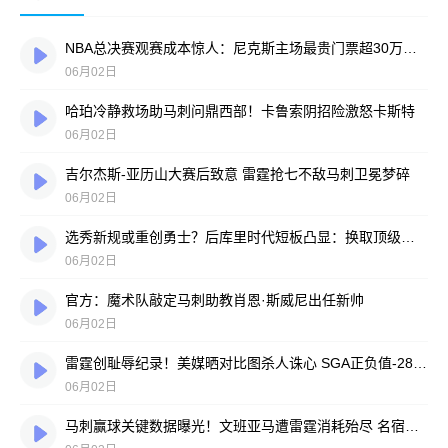
NBA总决赛观赛成本惊人：尼克斯主场最贵门票超30万美元，折合人民币940万元
06月02日
哈珀冷静救场助马刺问鼎西部！卡鲁索阴招险激怒卡斯特
06月02日
吉尔杰斯-亚历山大赛后致意 雷霆抢七不敌马刺卫冕梦碎
06月02日
选秀新规或重创勇士？后库里时代短板凸显：换取顶级球星难度陡增
06月02日
官方：魔术队敲定马刺助教肖恩·斯威尼出任新帅
06月02日
雷霆创耻辱纪录！美媒晒对比图杀人诛心 SGA正负值-28面如死灰
06月02日
马刺赢球关键数据曝光！文班亚马遭雷霆消耗殆尽 名宿直言：他已力竭