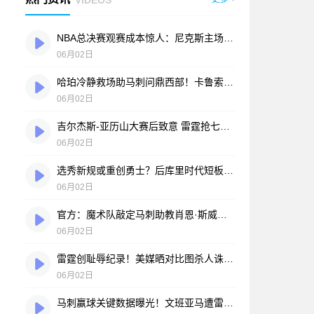
NBA总决赛观赛成本惊人：尼克斯主场最贵门票超30万美元，折合人民币940万元
06月02日
哈珀冷静救场助马刺问鼎西部！卡鲁索阴招险激怒卡斯特
06月02日
吉尔杰斯-亚历山大赛后致意 雷霆抢七不敌马刺卫冕梦碎
06月02日
选秀新规或重创勇士？后库里时代短板凸显：换取顶级球星难度陡增
06月02日
官方：魔术队敲定马刺助教肖恩·斯威尼出任新帅
06月02日
雷霆创耻辱纪录！美媒晒对比图杀人诛心 SGA正负值-28面如死灰
06月02日
马刺赢球关键数据曝光！文班亚马遭雷霆消耗殆尽 名宿直言：他已力竭