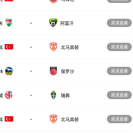
-
高清直播
夫
阿富汗
-
高清直播
其
北马其顿
-
高清直播
林
保罗沙
-
高清直播
威
瑞典
-
高清直播
其
北马其顿