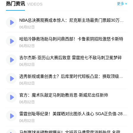
热门资讯
VIDEOS
更多 +
NBA总决赛观赛成本惊人：尼克斯主场最贵门票超30万美元，折合人民币940万元
06月02日
哈珀冷静救场助马刺问鼎西部！卡鲁索阴招险激怒卡斯特
06月02日
吉尔杰斯-亚历山大赛后致意 雷霆抢七不敌马刺卫冕梦碎
06月02日
选秀新规或重创勇士？后库里时代短板凸显：换取顶级球星难度陡增
06月02日
官方：魔术队敲定马刺助教肖恩·斯威尼出任新帅
06月02日
雷霆创耻辱纪录！美媒晒对比图杀人诛心 SGA正负值-28面如死灰
06月02日
马刺赢球关键数据曝光！文班亚马遭雷霆消耗殆尽 名宿直言：他已力竭