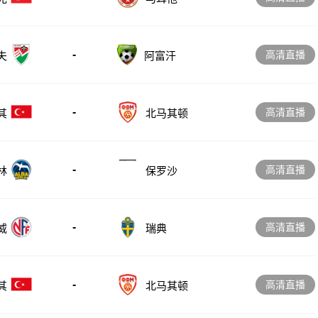
-
高清直播
夫
阿富汗
-
高清直播
其
北马其顿
-
高清直播
林
保罗沙
-
高清直播
威
瑞典
-
高清直播
其
北马其顿