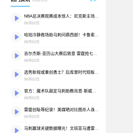
NBA总决赛观赛成本惊人：尼克斯主场最贵门票超30万美元，折合人民币940万元
06月02日
哈珀冷静救场助马刺问鼎西部！卡鲁索阴招险激怒卡斯特
06月02日
吉尔杰斯-亚历山大赛后致意 雷霆抢七不敌马刺卫冕梦碎
06月02日
选秀新规或重创勇士？后库里时代短板凸显：换取顶级球星难度陡增
06月02日
官方：魔术队敲定马刺助教肖恩·斯威尼出任新帅
06月02日
雷霆创耻辱纪录！美媒晒对比图杀人诛心 SGA正负值-28面如死灰
06月02日
马刺赢球关键数据曝光！文班亚马遭雷霆消耗殆尽 名宿直言：他已力竭