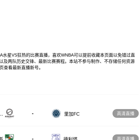
0 WNBA水星VS狂热的比赛直播，喜欢WNBA可以提前收藏本页面以免错过直
播以及两队历史交锋、最新比赛赛程。本站不参与制作、不存储任何资源
页查看最新直播新号。
-
高清直播
尼
里加FC
-
高清直播
斯
德利塔