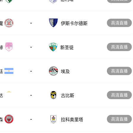
-
高清直播
魔
伊斯卡尔德斯
-
高清直播
赫
新圣徒
-
高清直播
廷
埃及
-
高清直播
达
古比斯
-
高清直播
森
拉科奥里塔