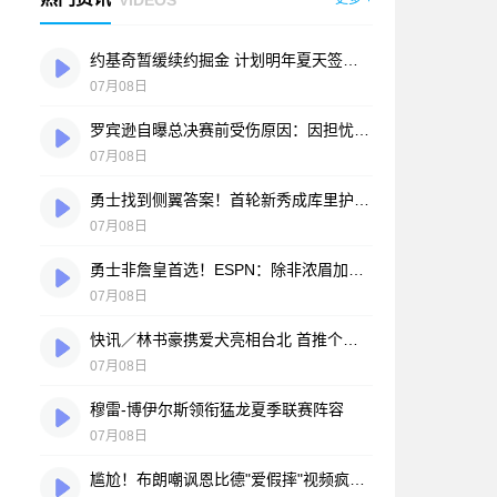
约基奇暂缓续约掘金 计划明年夏天签新合同
07月08日
罗宾逊自曝总决赛前受伤原因：因担忧弟弟车祸伤情怒捶卡车
07月08日
勇士找到侧翼答案！首轮新秀成库里护卫 科尔下令：将获大量出场时间
07月08日
勇士非詹皇首选！ESPN：除非浓眉加盟 76人招募存致命短板
07月08日
快讯／林书豪携爱犬亮相台北 首推个人研发电解质补给饮"果力水"
07月08日
穆雷-博伊尔斯领衔猛龙夏季联赛阵容
07月08日
尴尬！布朗嘲讽恩比德"爱假摔"视频疯传 网友调侃：两月后竟成队友