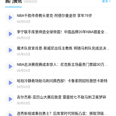
热门资讯
VIDEOS
更多 +
NBA千胜传奇教头里克·阿德尔曼逝世 享年79岁
06月03日
李宁联手库里缔造全球帝国！中国品牌20年NBA猎星全纪录
06月03日
魔术队官宣肖恩·斯威尼出任主教练 将随马刺队完成总决赛征程
06月03日
NBA总决赛观赛成本惊人：尼克斯主场最贵门票超30万美元，折合人民币940万元
06月03日
哈珀冷静救场助马刺问鼎西部！卡鲁索阴招险激怒卡斯特
06月03日
吉尔杰斯-亚历山大赛后致意 雷霆抢七不敌马刺卫冕梦碎
06月03日
选秀新规或重创勇士？后库里时代短板凸显：换取顶级球星难度陡增