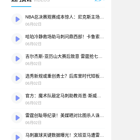
NBA总决赛观赛成本惊人：尼克斯主场最贵门票超30万美元，折合人民币940万元
06月02日
哈珀冷静救场助马刺问鼎西部！卡鲁索阴招险激怒卡斯特
06月02日
吉尔杰斯-亚历山大赛后致意 雷霆抢七不敌马刺卫冕梦碎
06月02日
选秀新规或重创勇士？后库里时代短板凸显：换取顶级球星难度陡增
06月02日
官方：魔术队敲定马刺助教肖恩·斯威尼出任新帅
06月02日
雷霆创耻辱纪录！美媒晒对比图杀人诛心 SGA正负值-28面如死灰
06月02日
马刺赢球关键数据曝光！文班亚马遭雷霆消耗殆尽 名宿直言：他已力竭