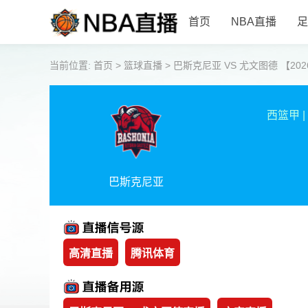
首页
NBA直播
足
当前位置:
首页
>
篮球直播
>
巴斯克尼亚 VS 尤文图德 【2026-0
西篮甲
|
巴斯克尼亚
高清直播
腾讯体育