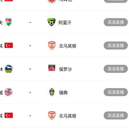
-
高清直播
夫
阿富汗
-
高清直播
其
北马其顿
-
高清直播
林
保罗沙
-
高清直播
威
瑞典
-
高清直播
其
北马其顿