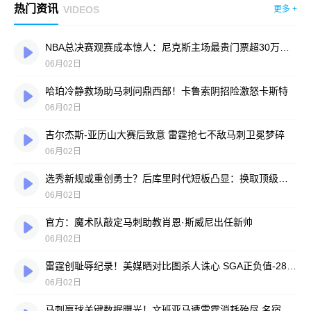
热门资讯
VIDEOS
更多 +
NBA总决赛观赛成本惊人：尼克斯主场最贵门票超30万美元，折合人民币940万元
06月02日
哈珀冷静救场助马刺问鼎西部！卡鲁索阴招险激怒卡斯特
06月02日
吉尔杰斯-亚历山大赛后致意 雷霆抢七不敌马刺卫冕梦碎
06月02日
选秀新规或重创勇士？后库里时代短板凸显：换取顶级球星难度陡增
06月02日
官方：魔术队敲定马刺助教肖恩·斯威尼出任新帅
06月02日
雷霆创耻辱纪录！美媒晒对比图杀人诛心 SGA正负值-28面如死灰
06月02日
马刺赢球关键数据曝光！文班亚马遭雷霆消耗殆尽 名宿直言：他已力竭