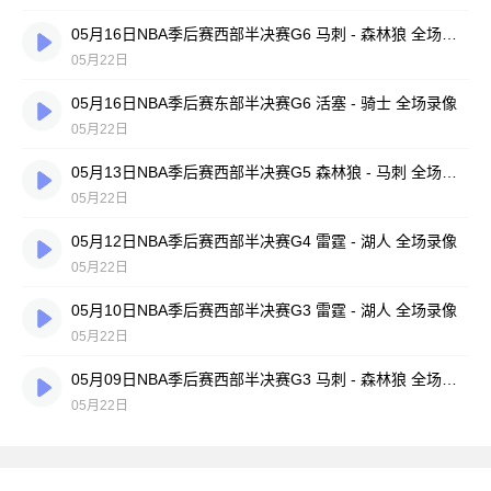
05月16日NBA季后赛西部半决赛G6 马刺 - 森林狼 全场录像
05月22日
05月16日NBA季后赛东部半决赛G6 活塞 - 骑士 全场录像
05月22日
05月13日NBA季后赛西部半决赛G5 森林狼 - 马刺 全场录像
05月22日
05月12日NBA季后赛西部半决赛G4 雷霆 - 湖人 全场录像
05月22日
05月10日NBA季后赛西部半决赛G3 雷霆 - 湖人 全场录像
05月22日
05月09日NBA季后赛西部半决赛G3 马刺 - 森林狼 全场录像
05月22日