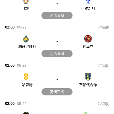
-
费哈
利雅新月
高清直播
02:00
05-22
沙特联
-
利雅得胜利
达马克
高清直播
02:00
05-22
沙特联
-
哈森姆
布赖代合作
高清直播
02:00
05-22
沙特联