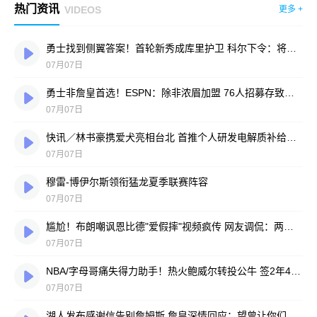
热门资讯
VIDEOS
更多 +
勇士找到侧翼答案！首轮新秀成库里护卫 科尔下令：将获大量出场时间
07月07日
勇士非詹皇首选！ESPN：除非浓眉加盟 76人招募存致命短板
07月07日
快讯／林书豪携爱犬亮相台北 首推个人研发电解质补给饮"果力水"
07月07日
穆雷-博伊尔斯领衔猛龙夏季联赛阵容
07月07日
尴尬！布朗嘲讽恩比德"爱假摔"视频疯传 网友调侃：两月后竟成队友
07月07日
NBA/字母哥痛失得力助手！热火鲍威尔转投公牛 签2年4500万合约
07月07日
湖人发布感谢信告别詹姆斯 詹皇深情回应：望曾让你们骄傲