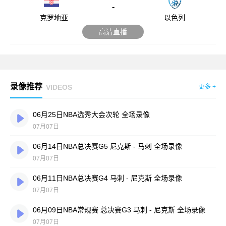
-
克罗地亚
以色列
高清直播
录像推荐
VIDEOS
更多 +
06月25日NBA选秀大会次轮 全场录像
07月07日
06月14日NBA总决赛G5 尼克斯 - 马刺 全场录像
07月07日
06月11日NBA总决赛G4 马刺 - 尼克斯 全场录像
07月07日
06月09日NBA常规赛 总决赛G3 马刺 - 尼克斯 全场录像
07月07日