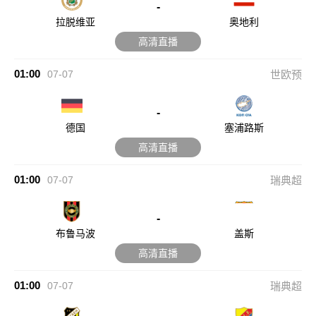
-
拉脱维亚
奥地利
高清直播
01:00
07-07
世欧预
-
德国
塞浦路斯
高清直播
01:00
07-07
瑞典超
-
布鲁马波
盖斯
高清直播
01:00
07-07
瑞典超