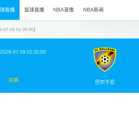
球直播
篮球直播
NBA录像
NBA新闻
7-09 01:30:00】
2026-07-09 01:30:00
完赛
巴尔干尼