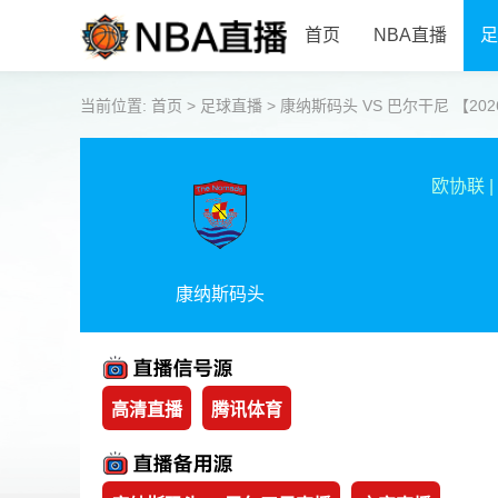
首页
NBA直播
足
当前位置:
首页
>
足球直播
>
康纳斯码头 VS 巴尔干尼 【2026-0
欧协联
|
康纳斯码头
高清直播
腾讯体育