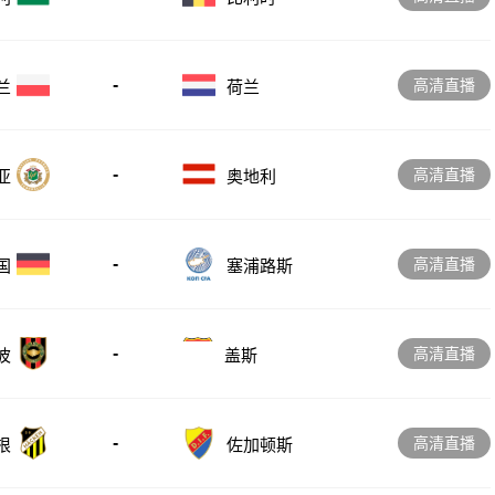
-
高清直播
兰
荷兰
-
高清直播
亚
奥地利
-
高清直播
国
塞浦路斯
-
高清直播
波
盖斯
-
高清直播
根
佐加顿斯