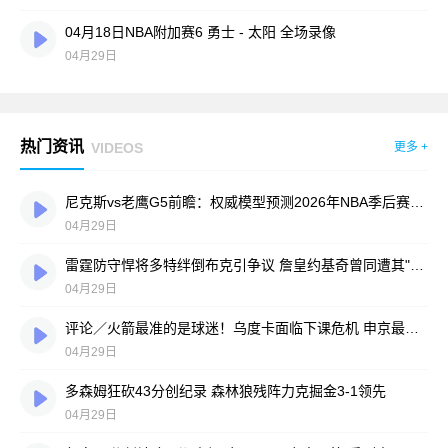
04月18日NBA附加赛6 勇士 - 太阳 全场录像
04月29日
热门资讯
VIDEOS
更多 +
尼克斯vs老鹰G5前瞻：权威模型预测2026年NBA季后赛最佳投注方案
04月29日
雷霆防守悍将多特绊倒布克引争议 詹皇约基奇曾同遭其"脏动作"困扰
04月29日
评论／火箭最准的是球迷！乌度卡面临下课危机 申京最后一战恐已落幕
04月29日
多森姆狂砍43分创纪录 森林狼残阵力克掘金3-1领先
04月29日