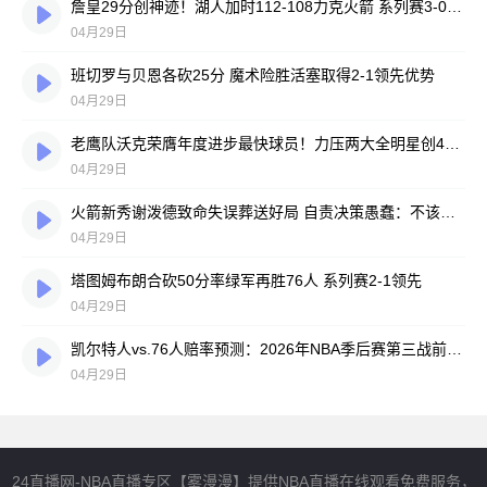
詹皇29分创神迹！湖人加时112-108力克火箭 系列赛3-0夺赛点
04月29日
班切罗与贝恩各砍25分 魔术险胜活塞取得2-1领先优势
04月29日
老鹰队沃克荣膺年度进步最快球员！力压两大全明星创40年历史纪录
04月29日
火箭新秀谢泼德致命失误葬送好局 自责决策愚蠢：不该硬闯詹皇斯马特包夹
04月29日
塔图姆布朗合砍50分率绿军再胜76人 系列赛2-1领先
04月29日
凯尔特人vs.76人赔率预测：2026年NBA季后赛第三战前瞻，权威模型推荐最佳投注方案
04月29日
24直播网-NBA直播专区【雾漫漫】提供NBA直播在线观看免费服务，