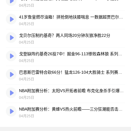
04月25日
41岁詹皇燃尽油箱！拼抢倒地扶膝喘息 一数据超贾巴尔登顶历史
04月25日
戈贝尔压制约基奇？两人同场20分钟灰狼净胜22分
04月25日
戈登缺阵约基奇26投7中！掘金96-113惨败森林狼 系列赛1-2落后
04月25日
巴恩斯巴雷特合砍66分！猛龙126-104大胜骑士 系列赛扳成1-2
04月25日
NBA附加赛分析：太阳VS开拓者前瞻 布克化身杀手引爆天赋对决
04月25日
NBA附加赛分析：黄蜂VS热火前瞻——三分狂潮能否击溃附加赛王者
04月25日