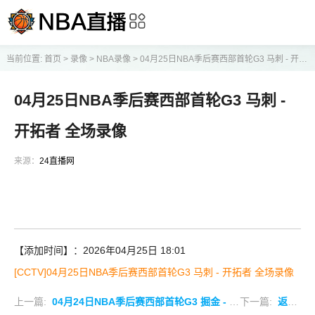
当前位置:
首页
>
录像
>
NBA录像
>
04月25日NBA季后赛西部首轮G3 马刺 - 开拓者 全场录像
04月25日NBA季后赛西部首轮G3 马刺 -
开拓者 全场录像
来源：
24直播网
【添加时间】：2026年04月25日 18:01
[CCTV]04月25日NBA季后赛西部首轮G3 马刺 - 开拓者 全场录像
上一篇:
04月24日NBA季后赛西部首轮G3 掘金 - 森林狼 全场录像
下一篇:
返回列表