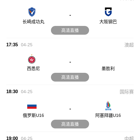
-
长崎成功丸
大阪钢巴
高清直播
17:35
04-25
澳超
-
西悉尼
墨胜利
高清直播
18:30
04-25
国际赛
-
俄罗斯U16
阿塞拜疆U16
高清直播
19:00
04-25
中超